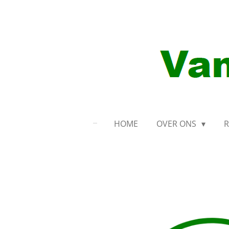
Ga
direct
naar
de
hoofdinhoud
HOME
OVER ONS